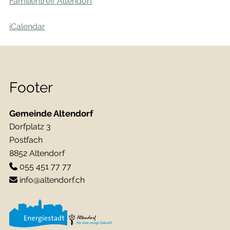
Familientreff Altendorf
iCalendar
Footer
Gemeinde Altendorf
Dorfplatz 3
Postfach
8852 Altendorf
055 451 77 77
info@altendorf.ch