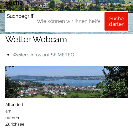
Suche
Suchbegriff
Suche
starten
Wetter Webcam
Weitere Infos auf SF METEO
Altendorf
am
oberen
Zürichsee