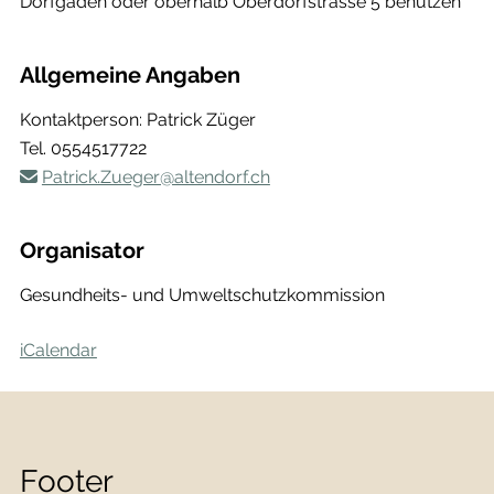
Dorfgaden oder oberhalb Oberdorfstrasse 5 benützen
Allgemeine Angaben
Kontaktperson: Patrick Züger
Tel.
0554517722
Patrick.Zueger@altendorf.ch
Organisator
Gesundheits- und Umweltschutzkommission
iCalendar
Footer