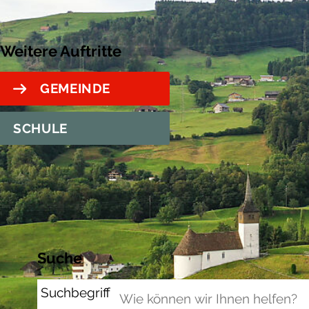
Weitere Auftritte
GEMEINDE
SCHULE
Suche
Suchbegriff