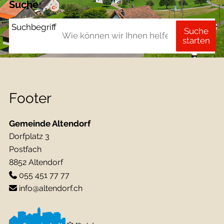
Suche
Suchbegriff
Suche
starten
Footer
Gemeinde Altendorf
Dorfplatz 3
Postfach
8852 Altendorf
055 451 77 77
info@altendorf.ch