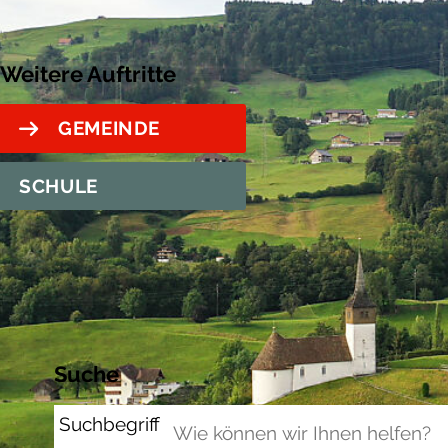
Weitere Auftritte
GEMEINDE
SCHULE
Suche
Suchbegriff