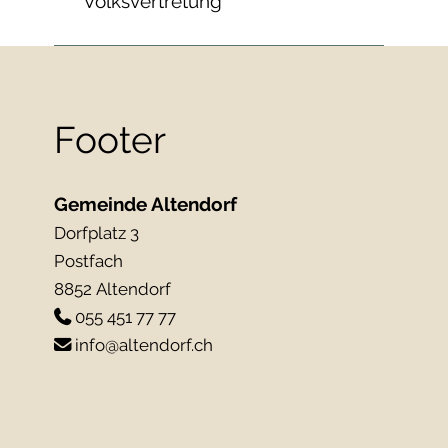
Volksvertretung
Footer
Gemeinde Altendorf
Dorfplatz 3
Postfach
8852 Altendorf
055 451 77 77
info@altendorf.ch