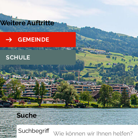
Weitere Auftritte
GEMEINDE
SCHULE
Suche
Suchbegriff