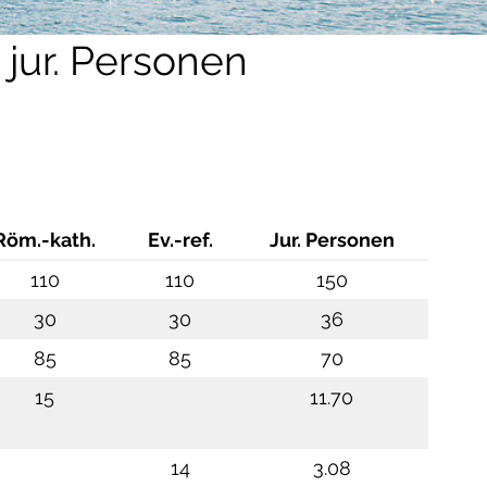
 jur. Personen
Röm.-kath.
Ev.-ref.
Jur. Personen
110
110
150
30
30
36
85
85
70
15
11.70
14
3.08