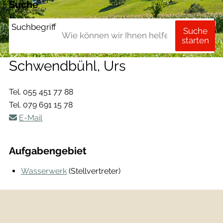
Suche
Suchbegriff
Suche
starten
Schwendbühl, Urs
Tel.
055 451 77 88
Tel.
079 691 15 78
E-Mail
Aufgabengebiet
Wasserwerk
(Stellvertreter)