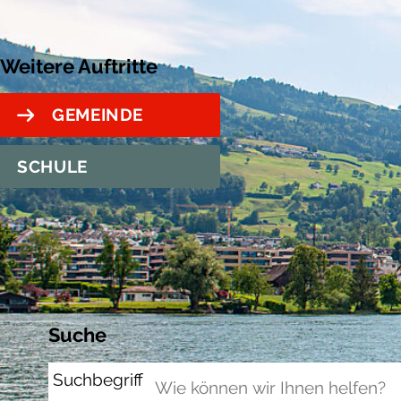
Weitere Auftritte
GEMEINDE
SCHULE
Suche
Suchbegriff