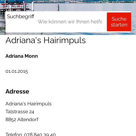
Suche
Suchbegriff
Suche
starten
Adriana's Hairimpuls
Adriana Monn
01.01.2015
Adresse
Adriana's Hairimpuls
Talstrasse 24
8852 Altendorf
Telefon:
078 840 39 40